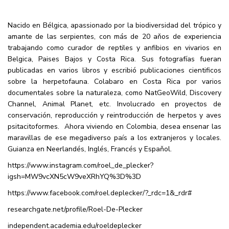
Nacido en Bélgica, apassionado por la biodiversidad del trópico y
amante de las serpientes, con más de 20 aňos de experiencia
trabajando como curador de reptiles y anfibios en vivarios en
Belgica, Paises Bajos y Costa Rica. Sus fotografías fueran
publicadas en varios libros y escribió publicaciones cientificos
sobre la herpetofauna. Colabaro en Costa Rica por varios
documentales sobre la naturaleza, como NatGeoWild, Discovery
Channel, Animal Planet, etc. Involucrado en proyectos de
conservación, reproducción y reintroducción de herpetos y aves
psitacitoformes. Ahora viviendo en Colombia, desea ensenar las
maravillas de ese megadiverso país a los extranjeros y locales.
Guianza en Neerlandés, Inglés, Francés y Espaňol.
https://www.instagram.com/roel_de_plecker?
igsh=MW9vcXN5cW9veXRhYQ%3D%3D
https://www.facebook.com/roel.deplecker/?_rdc=1&_rdr#
researchgate.net/profile/Roel-De-Plecker
independent.academia.edu/roeldeplecker