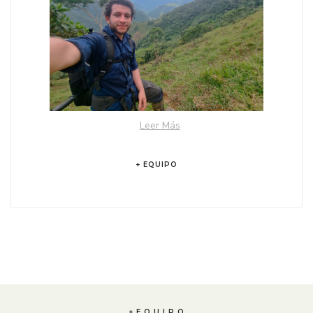
Leer Más
+ EQUIPO
+ E Q U I P O